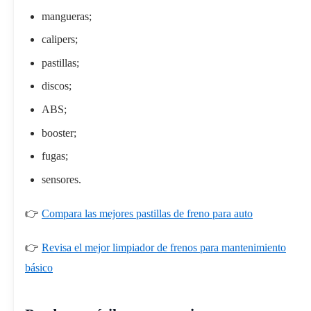
mangueras;
calipers;
pastillas;
discos;
ABS;
booster;
fugas;
sensores.
👉
Compara las mejores pastillas de freno para auto
👉
Revisa el mejor limpiador de frenos para mantenimiento
básico