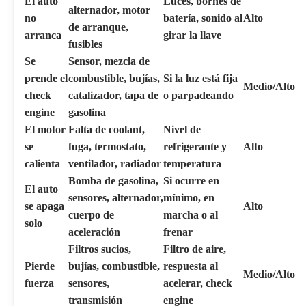
El auto
Luces, bornes de
alternador, motor
no
batería, sonido al
Alto
de arranque,
arranca
girar la llave
fusibles
Se
Sensor, mezcla de
prende el
combustible, bujías,
Si la luz está fija
Medio/Alto
check
catalizador, tapa de
o parpadeando
engine
gasolina
El motor
Falta de coolant,
Nivel de
se
fuga, termostato,
refrigerante y
Alto
calienta
ventilador, radiador
temperatura
Bomba de gasolina,
Si ocurre en
El auto
sensores, alternador,
mínimo, en
se apaga
Alto
cuerpo de
marcha o al
solo
aceleración
frenar
Filtros sucios,
Filtro de aire,
Pierde
bujías, combustible,
respuesta al
Medio/Alto
fuerza
sensores,
acelerar, check
transmisión
engine