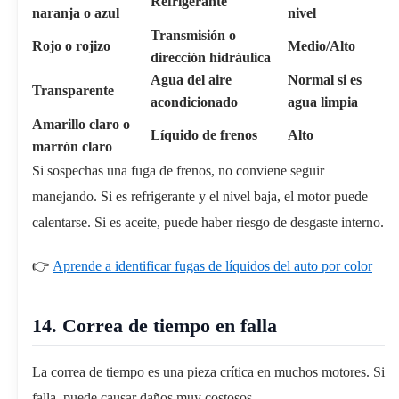
Refrigerante
naranja o azul
nivel
Transmisión o
Rojo o rojizo
Medio/Alto
dirección hidráulica
Agua del aire
Normal si es
Transparente
acondicionado
agua limpia
Amarillo claro o
Líquido de frenos
Alto
marrón claro
Si sospechas una fuga de frenos, no conviene seguir
manejando. Si es refrigerante y el nivel baja, el motor puede
calentarse. Si es aceite, puede haber riesgo de desgaste interno.
👉
Aprende a identificar fugas de líquidos del auto por color
14. Correa de tiempo en falla
La correa de tiempo es una pieza crítica en muchos motores. Si
falla, puede causar daños muy costosos.