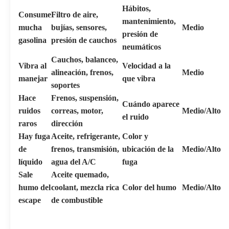
Hábitos,
Consume
Filtro de aire,
mantenimiento,
mucha
bujías, sensores,
Medio
presión de
gasolina
presión de cauchos
neumáticos
Cauchos, balanceo,
Vibra al
Velocidad a la
alineación, frenos,
Medio
manejar
que vibra
soportes
Hace
Frenos, suspensión,
Cuándo aparece
ruidos
correas, motor,
Medio/Alto
el ruido
raros
dirección
Hay fuga
Aceite, refrigerante,
Color y
de
frenos, transmisión,
ubicación de la
Medio/Alto
líquido
agua del A/C
fuga
Sale
Aceite quemado,
humo del
coolant, mezcla rica
Color del humo
Medio/Alto
escape
de combustible